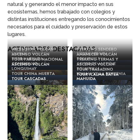
natural y generando el menor impacto en sus
ecosistemas, hemos trabajado con colegios y
distintas instituciones entregando los conocimientos
necesarios para el cuidado y preservación de estos
lugares.
ACTIVIDADES DESTACADAS
ASCENSIÓN VOLCÁN
TREKKING SENDERO
LLAIMA
SIERRA NEVADA
ASCENSO VOLCÁN
AMANECER VOLCÁN
SIERRA NEVADA
SOLLIPULLI
TOUR PARQUE NACIONAL
TREKKING TERMAS Y
CONGUILLIO
GEISER DE ALPEHUE
ASCENSO VOLCÁN
ASCENSO VOLCÁN
LONQUIMAY
SOLLIPULLI
TOUR TRASADINO
TOUR CHINA MUERTA
ICALMA VILLA PEHUENIA
TOUR ICALMA BATEA
TOUR CASCADAS
MAHUIDA